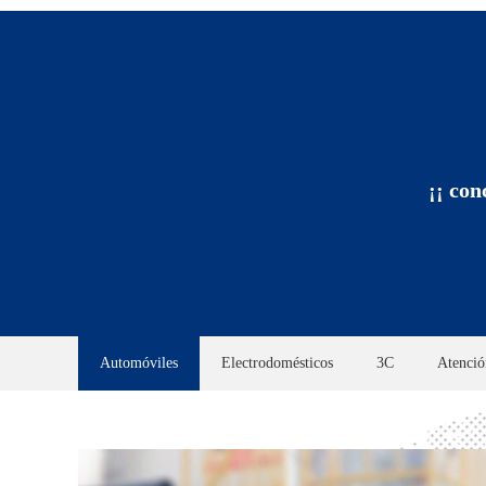
¡¡ con
Automóviles
Electrodomésticos
3C
Atenció