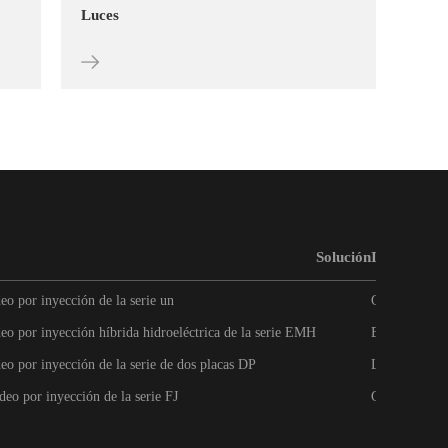
Luces
Deco
Solución
Innovación
o por inyección de la serie un
Centro de ser
o por inyección híbrida hidroeléctrica de la serie EMH
Equipo de I 
o por inyección de la serie de dos placas DP
Logros innov
eo por inyección de la serie FJ
Garantía de c