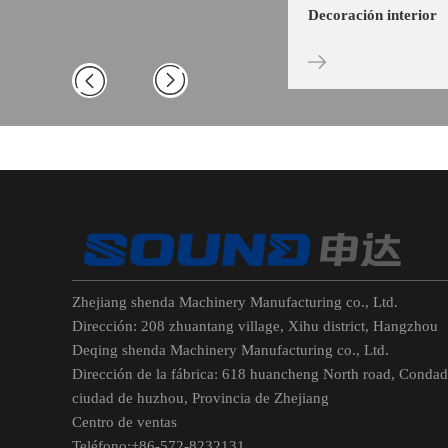
es
Decoración interior
Zhejiang shenda Machinery Manufacturing co., Ltd.
Dirección: 208 zhuantang village, Xihu district, Hangzhou
Deqing shenda Machinery Manufacturing co., Ltd.
Dirección de la fábrica: 618 huancheng North road, Condad
ciudad de huzhou, Provincia de Zhejiang
Centro de ventas
Teléfono:+86-572-8232131